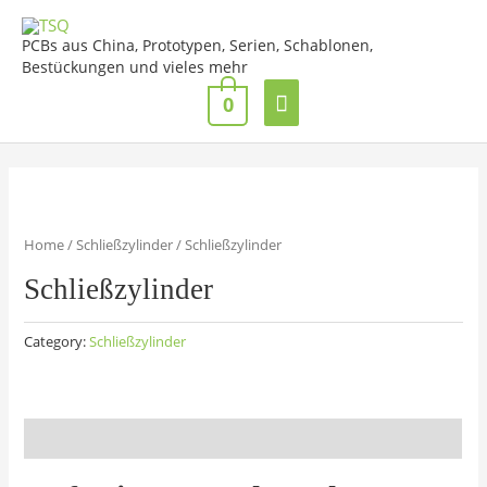
Zum
Hauptmenü
Inhalt
PCBs aus China, Prototypen, Serien, Schablonen,
springen
Bestückungen und vieles mehr
0
Home
/
Schließzylinder
/ Schließzylinder
Schließzylinder
Category:
Schließzylinder
Description